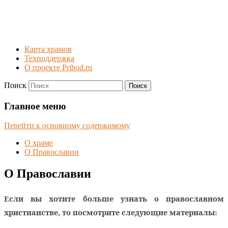
Карта храмов
Техподдержка
О проекте Prihod.ru
Поиск
Храм Спаса Нерукотворного
Главное меню
с. Абрамцево
Перейти к основному содержимому
О храме
О Православии
О Православии
Если вы хотите больше узнать о православном
христианстве, то посмотрите следующие материалы: